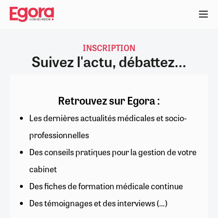
Aller
au
contenu
principal
INSCRIPTION
Suivez l'actu, débattez...
Retrouvez sur Egora :
Les dernières actualités médicales et socio-
professionnelles
Des conseils pratiques pour la gestion de votre
cabinet
Des fiches de formation médicale continue
Des témoignages et des interviews (…)