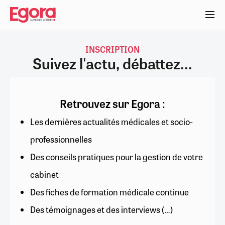
Aller
au
contenu
principal
INSCRIPTION
Suivez l'actu, débattez...
Retrouvez sur Egora :
Les dernières actualités médicales et socio-
professionnelles
Des conseils pratiques pour la gestion de votre
cabinet
Des fiches de formation médicale continue
Des témoignages et des interviews (…)