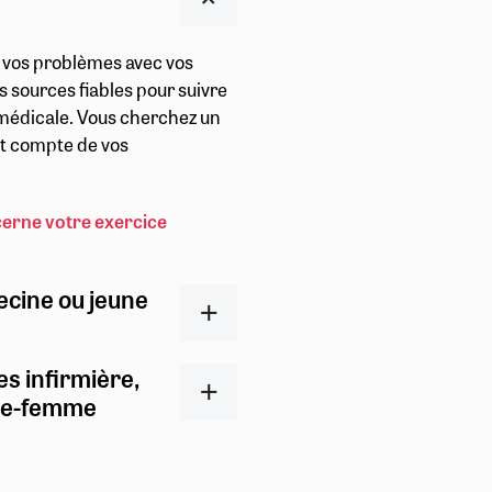
r vos problèmes avec vos
s sources fiables pour suivre
t médicale. Vous cherchez un
ent compte de vos
cerne votre exercice
ecine ou jeune
es infirmière,
ge-femme