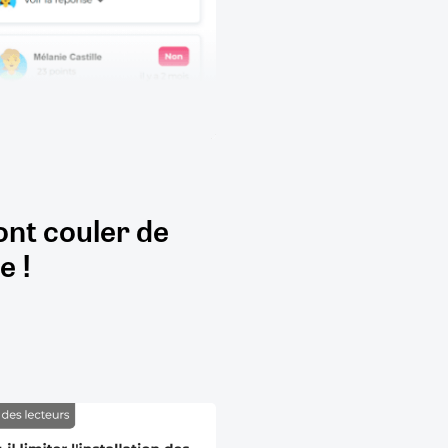
ont couler de
e !