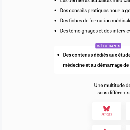
Les dernières actualités médical
RETRAITE
Des conseils pratiques pour la g
RÉMUNÉRATION
04/08/2026
0
SANTÉ NUMÉRIQUE
Des fiches de formation médical
SOCIÉTÉ
Des témoignages et des intervie
VIE CONVENTIONNELLE
TOUT VOIR
ÉTUDIANTS
Des contenus dédiés aux étud
médecine et au démarrage de 
Une multitude d
sous différents
ARTICLES