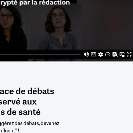
pace de débats
servé aux
s de santé
uggérez des débats, devenez
nfluent" !