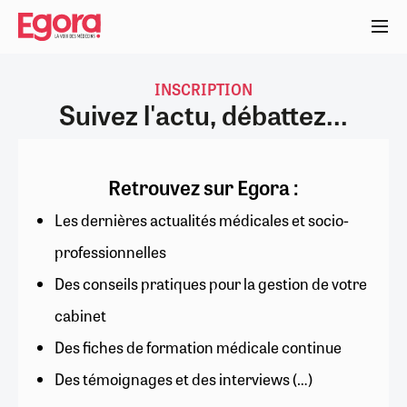
Aller
au
contenu
principal
INSCRIPTION
Suivez l'actu, débattez...
Retrouvez sur Egora :
Les dernières actualités médicales et socio-
professionnelles
Des conseils pratiques pour la gestion de votre
cabinet
Des fiches de formation médicale continue
Des témoignages et des interviews (…)