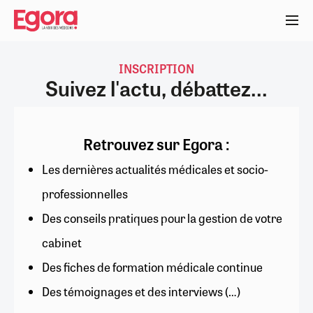
Aller
au
contenu
principal
INSCRIPTION
Suivez l'actu, débattez...
Retrouvez sur Egora :
Les dernières actualités médicales et socio-
professionnelles
Des conseils pratiques pour la gestion de votre
cabinet
Des fiches de formation médicale continue
Des témoignages et des interviews (…)