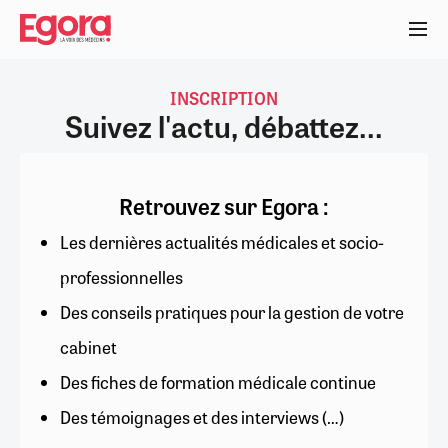
Aller
au
contenu
principal
INSCRIPTION
Suivez l'actu, débattez...
Retrouvez sur Egora :
Les dernières actualités médicales et socio-
professionnelles
Des conseils pratiques pour la gestion de votre
cabinet
Des fiches de formation médicale continue
Des témoignages et des interviews (…)