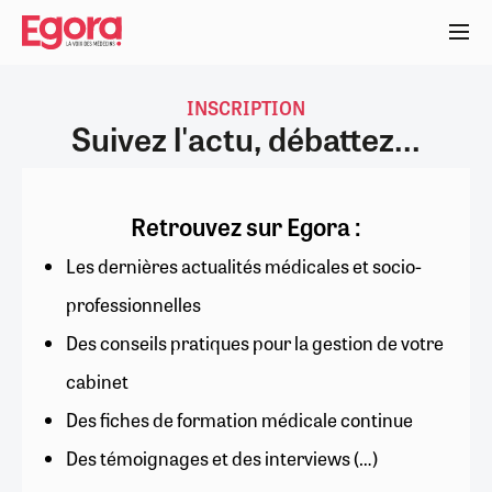
Aller
au
contenu
principal
INSCRIPTION
Suivez l'actu, débattez...
Retrouvez sur Egora :
Les dernières actualités médicales et socio-
professionnelles
Des conseils pratiques pour la gestion de votre
cabinet
Des fiches de formation médicale continue
Des témoignages et des interviews (…)