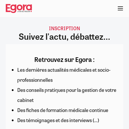
Aller
au
contenu
principal
INSCRIPTION
Suivez l'actu, débattez...
Retrouvez sur Egora :
Les dernières actualités médicales et socio-
professionnelles
Des conseils pratiques pour la gestion de votre
cabinet
Des fiches de formation médicale continue
Des témoignages et des interviews (…)