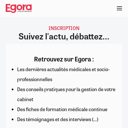
Aller
au
contenu
principal
INSCRIPTION
Suivez l'actu, débattez...
Retrouvez sur Egora :
Les dernières actualités médicales et socio-
professionnelles
Des conseils pratiques pour la gestion de votre
cabinet
Des fiches de formation médicale continue
Des témoignages et des interviews (…)