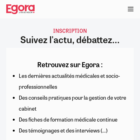
Aller
au
contenu
principal
INSCRIPTION
Suivez l'actu, débattez...
Retrouvez sur Egora :
Les dernières actualités médicales et socio-
professionnelles
Des conseils pratiques pour la gestion de votre
cabinet
Des fiches de formation médicale continue
Des témoignages et des interviews (…)