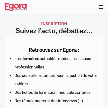
Aller
au
contenu
principal
INSCRIPTION
Suivez l'actu, débattez...
Retrouvez sur Egora :
Les dernières actualités médicales et socio-
professionnelles
Des conseils pratiques pour la gestion de votre
cabinet
Des fiches de formation médicale continue
Des témoignages et des interviews (…)