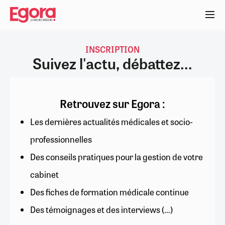
Aller
au
contenu
principal
INSCRIPTION
Suivez l'actu, débattez...
Retrouvez sur Egora :
Les dernières actualités médicales et socio-
professionnelles
Des conseils pratiques pour la gestion de votre
cabinet
Des fiches de formation médicale continue
Des témoignages et des interviews (…)