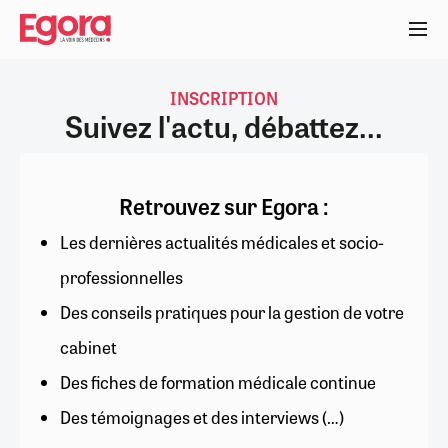
Aller
au
contenu
principal
INSCRIPTION
Suivez l'actu, débattez...
Retrouvez sur Egora :
Les dernières actualités médicales et socio-
professionnelles
Des conseils pratiques pour la gestion de votre
cabinet
Des fiches de formation médicale continue
Des témoignages et des interviews (…)