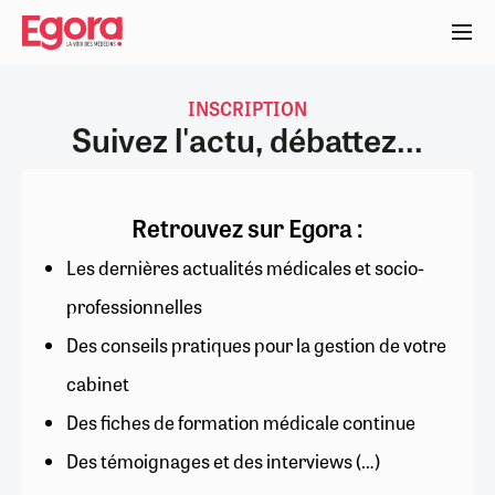
Aller
au
contenu
principal
INSCRIPTION
Suivez l'actu, débattez...
Retrouvez sur Egora :
Les dernières actualités médicales et socio-
professionnelles
Des conseils pratiques pour la gestion de votre
cabinet
Des fiches de formation médicale continue
Des témoignages et des interviews (…)