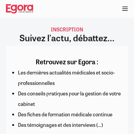
Aller
au
contenu
principal
INSCRIPTION
Suivez l'actu, débattez...
Retrouvez sur Egora :
Les dernières actualités médicales et socio-
professionnelles
Des conseils pratiques pour la gestion de votre
cabinet
Des fiches de formation médicale continue
Des témoignages et des interviews (…)