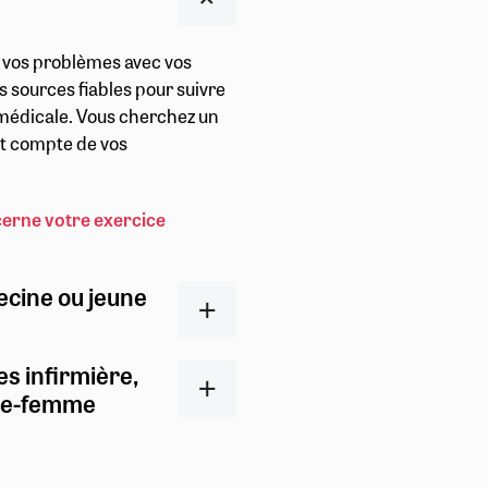
r vos problèmes avec vos
s sources fiables pour suivre
t médicale. Vous cherchez un
ent compte de vos
cerne votre exercice
ecine ou jeune
es infirmière,
ge-femme