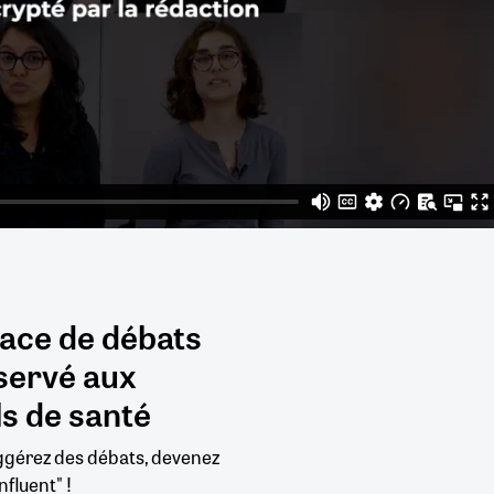
pace de débats
servé aux
s de santé
uggérez des débats, devenez
nfluent" !