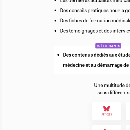
Les dernières actualités médical
RETRAITE
Des conseils pratiques pour la g
RÉMUNÉRATION
04/08/2026
0
SANTÉ NUMÉRIQUE
Des fiches de formation médical
SOCIÉTÉ
Des témoignages et des intervie
VIE CONVENTIONNELLE
TOUT VOIR
ÉTUDIANTS
Des contenus dédiés aux étud
médecine et au démarrage de 
Une multitude d
sous différents
ARTICLES