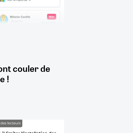
ont couler de
e !