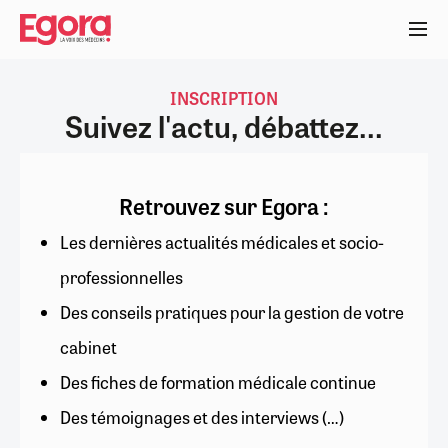
Aller
au
contenu
principal
INSCRIPTION
Suivez l'actu, débattez...
Retrouvez sur Egora :
Les dernières actualités médicales et socio-
professionnelles
Des conseils pratiques pour la gestion de votre
cabinet
Des fiches de formation médicale continue
Des témoignages et des interviews (…)