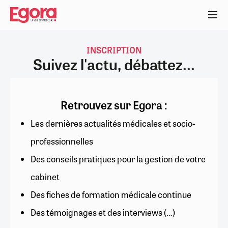
Aller
au
contenu
principal
INSCRIPTION
Suivez l'actu, débattez...
Retrouvez sur Egora :
Les dernières actualités médicales et socio-
professionnelles
Des conseils pratiques pour la gestion de votre
cabinet
Des fiches de formation médicale continue
Des témoignages et des interviews (…)