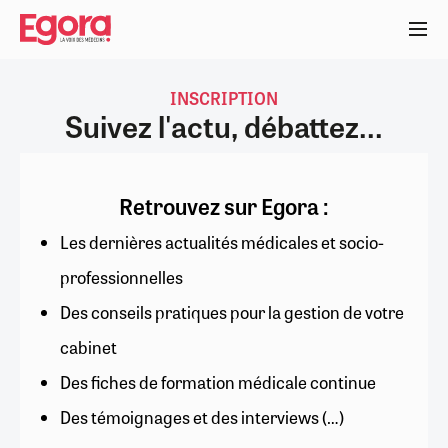
Aller
au
contenu
principal
INSCRIPTION
Suivez l'actu, débattez...
Retrouvez sur Egora :
Les dernières actualités médicales et socio-
professionnelles
Des conseils pratiques pour la gestion de votre
cabinet
Des fiches de formation médicale continue
Des témoignages et des interviews (…)