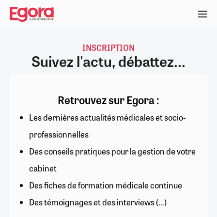
Aller
au
contenu
principal
INSCRIPTION
Suivez l'actu, débattez...
Retrouvez sur Egora :
Les dernières actualités médicales et socio-
professionnelles
Des conseils pratiques pour la gestion de votre
cabinet
Des fiches de formation médicale continue
Des témoignages et des interviews (…)