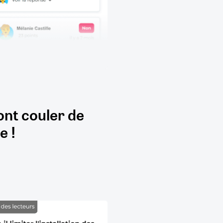
ont couler de
e !