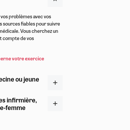
r vos problèmes avec vos
s sources fiables pour suivre
t médicale. Vous cherchez un
ent compte de vos
cerne votre exercice
ecine ou jeune
es infirmière,
ge-femme