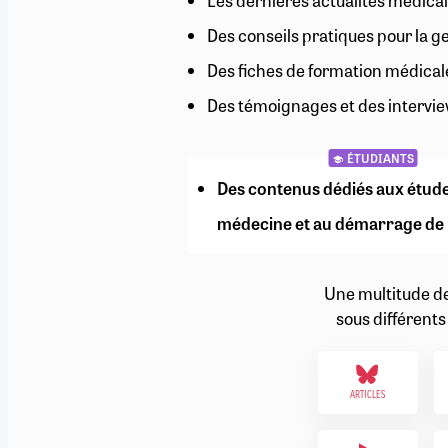
Les dernières actualités médical
RETRAITE
Des conseils pratiques pour la g
RÉMUNÉRATION
04/08/2026
0
SANTÉ NUMÉRIQUE
Des fiches de formation médical
SOCIÉTÉ
Des témoignages et des intervie
VIE CONVENTIONNELLE
TOUT VOIR
ÉTUDIANTS
Des contenus dédiés aux étud
médecine et au démarrage de 
Une multitude d
sous différents
ARTICLES