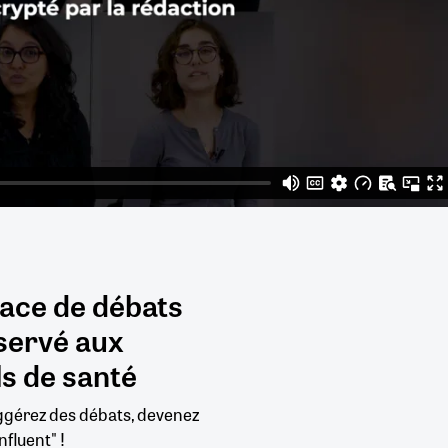
pace de débats
servé aux
s de santé
uggérez des débats, devenez
nfluent" !