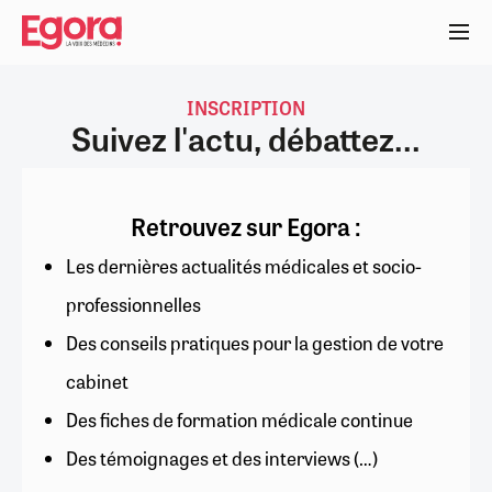
Aller
au
contenu
principal
INSCRIPTION
Suivez l'actu, débattez...
Retrouvez sur Egora :
Les dernières actualités médicales et socio-
professionnelles
Des conseils pratiques pour la gestion de votre
cabinet
Des fiches de formation médicale continue
Des témoignages et des interviews (…)