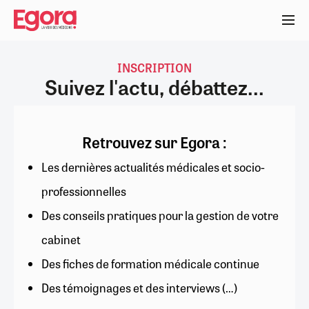
Aller
au
contenu
principal
INSCRIPTION
Suivez l'actu, débattez...
Retrouvez sur Egora :
Les dernières actualités médicales et socio-
professionnelles
Des conseils pratiques pour la gestion de votre
cabinet
Des fiches de formation médicale continue
Des témoignages et des interviews (…)