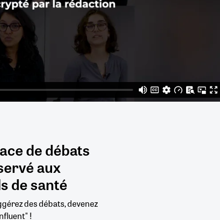
pace de débats
servé aux
s de santé
uggérez des débats, devenez
nfluent" !