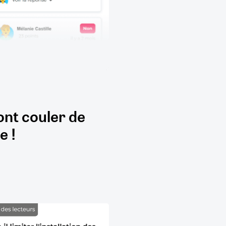
ont couler de
e !