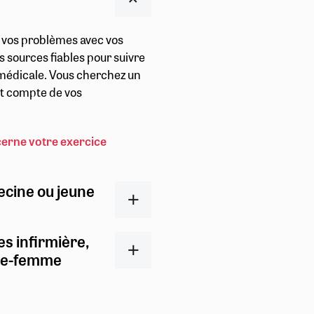
r vos problèmes avec vos
s sources fiables pour suivre
t médicale. Vous cherchez un
ent compte de vos
cerne votre exercice
ecine ou jeune
es infirmière,
ge-femme