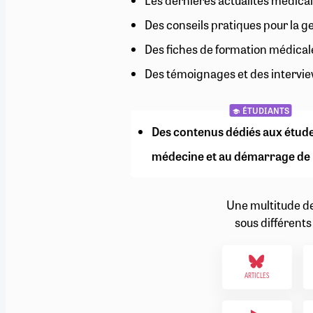
Les dernières actualités médical
RETRAITE
Des conseils pratiques pour la g
RÉMUNÉRATION
04/08/2026
0
SANTÉ NUMÉRIQUE
Des fiches de formation médical
SOCIÉTÉ
Des témoignages et des intervie
VIE CONVENTIONNELLE
TOUT VOIR
ÉTUDIANTS
Des contenus dédiés aux étud
médecine et au démarrage de 
Une multitude d
sous différents
ARTICLES