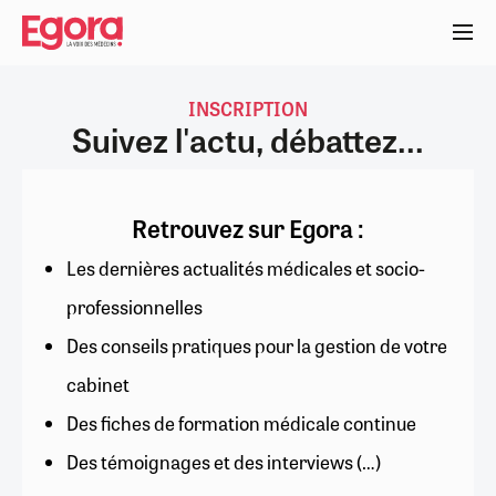
Aller
au
contenu
principal
INSCRIPTION
Suivez l'actu, débattez...
Retrouvez sur Egora :
Les dernières actualités médicales et socio-
professionnelles
Des conseils pratiques pour la gestion de votre
cabinet
Des fiches de formation médicale continue
Des témoignages et des interviews (…)