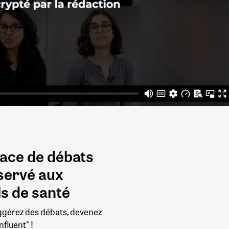
pace de débats
servé aux
s de santé
uggérez des débats, devenez
nfluent" !