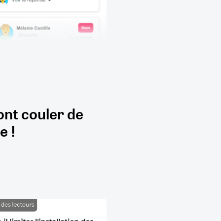
ont couler de
e !