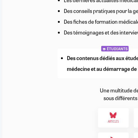
Les dernières actualités médical
RETRAITE
Des conseils pratiques pour la g
RÉMUNÉRATION
04/08/2026
0
SANTÉ NUMÉRIQUE
Des fiches de formation médical
SOCIÉTÉ
Des témoignages et des intervie
VIE CONVENTIONNELLE
TOUT VOIR
ÉTUDIANTS
Des contenus dédiés aux étud
médecine et au démarrage de 
Une multitude d
sous différents
ARTICLES