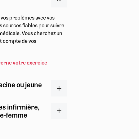
r vos problèmes avec vos
s sources fiables pour suivre
t médicale. Vous cherchez un
ent compte de vos
cerne votre exercice
ecine ou jeune
es infirmière,
ge-femme