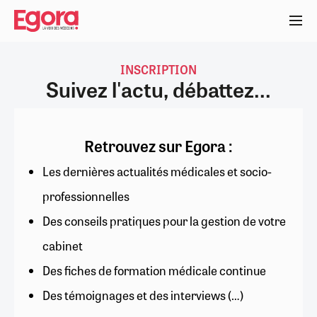
Aller
au
contenu
principal
INSCRIPTION
Suivez l'actu, débattez...
Retrouvez sur Egora :
Les dernières actualités médicales et socio-
professionnelles
Des conseils pratiques pour la gestion de votre
cabinet
Des fiches de formation médicale continue
Des témoignages et des interviews (…)