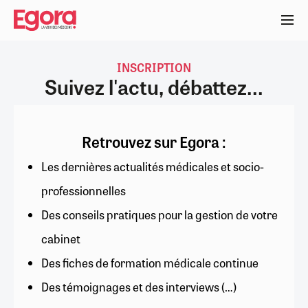
Aller
au
contenu
principal
INSCRIPTION
Suivez l'actu, débattez...
Retrouvez sur Egora :
Les dernières actualités médicales et socio-
professionnelles
Des conseils pratiques pour la gestion de votre
cabinet
Des fiches de formation médicale continue
Des témoignages et des interviews (…)