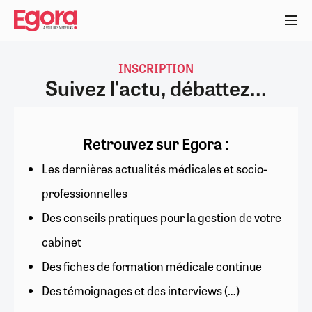
Aller
au
contenu
principal
INSCRIPTION
Suivez l'actu, débattez...
Retrouvez sur Egora :
Les dernières actualités médicales et socio-
professionnelles
Des conseils pratiques pour la gestion de votre
cabinet
Des fiches de formation médicale continue
Des témoignages et des interviews (…)