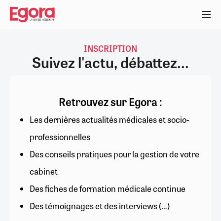
Aller
au
contenu
principal
INSCRIPTION
Suivez l'actu, débattez...
Retrouvez sur Egora :
Les dernières actualités médicales et socio-
professionnelles
Des conseils pratiques pour la gestion de votre
cabinet
Des fiches de formation médicale continue
Des témoignages et des interviews (…)