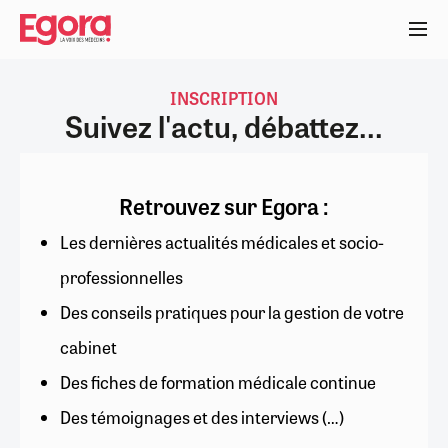
Aller
au
contenu
principal
INSCRIPTION
Suivez l'actu, débattez...
Retrouvez sur Egora :
Les dernières actualités médicales et socio-
professionnelles
Des conseils pratiques pour la gestion de votre
cabinet
Des fiches de formation médicale continue
Des témoignages et des interviews (…)