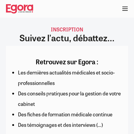
Aller
au
contenu
principal
INSCRIPTION
Suivez l'actu, débattez...
Retrouvez sur Egora :
Les dernières actualités médicales et socio-
professionnelles
Des conseils pratiques pour la gestion de votre
cabinet
Des fiches de formation médicale continue
Des témoignages et des interviews (…)