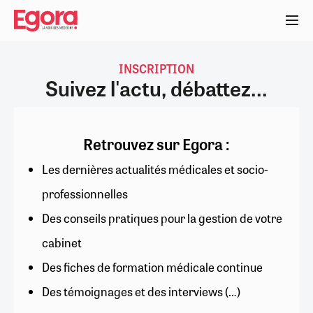
Aller
au
contenu
principal
INSCRIPTION
Suivez l'actu, débattez...
Retrouvez sur Egora :
Les dernières actualités médicales et socio-
professionnelles
Des conseils pratiques pour la gestion de votre
cabinet
Des fiches de formation médicale continue
Des témoignages et des interviews (…)