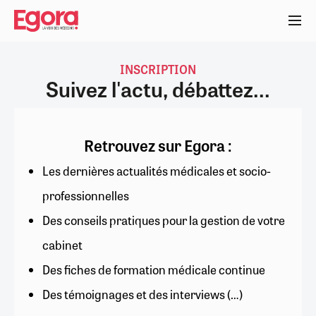
Aller
au
contenu
principal
INSCRIPTION
Suivez l'actu, débattez...
Retrouvez sur Egora :
Les dernières actualités médicales et socio-
professionnelles
Des conseils pratiques pour la gestion de votre
cabinet
Des fiches de formation médicale continue
Des témoignages et des interviews (…)