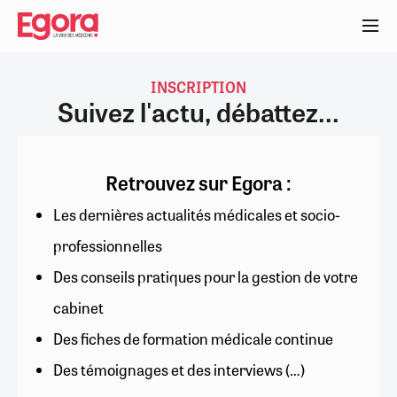
Aller
au
contenu
principal
INSCRIPTION
Suivez l'actu, débattez...
Retrouvez sur Egora :
Les dernières actualités médicales et socio-
professionnelles
Des conseils pratiques pour la gestion de votre
cabinet
Des fiches de formation médicale continue
Des témoignages et des interviews (…)