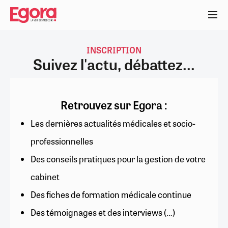
Aller
au
contenu
principal
INSCRIPTION
Suivez l'actu, débattez...
Retrouvez sur Egora :
Les dernières actualités médicales et socio-
professionnelles
Des conseils pratiques pour la gestion de votre
cabinet
Des fiches de formation médicale continue
Des témoignages et des interviews (…)