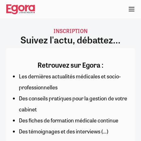
Aller
au
contenu
principal
INSCRIPTION
Suivez l'actu, débattez...
Retrouvez sur Egora :
Les dernières actualités médicales et socio-
professionnelles
Des conseils pratiques pour la gestion de votre
cabinet
Des fiches de formation médicale continue
Des témoignages et des interviews (…)