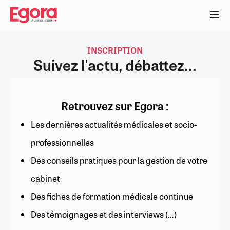
Aller
au
contenu
principal
INSCRIPTION
Suivez l'actu, débattez...
Retrouvez sur Egora :
Les dernières actualités médicales et socio-
professionnelles
Des conseils pratiques pour la gestion de votre
cabinet
Des fiches de formation médicale continue
Des témoignages et des interviews (…)