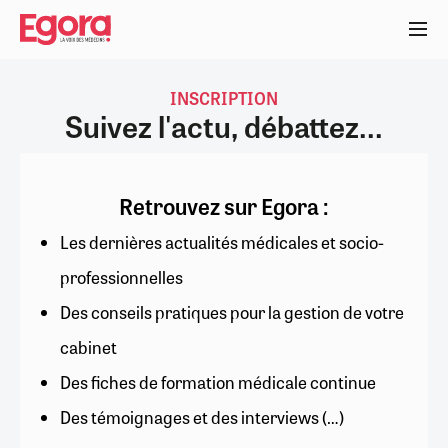
Aller
au
contenu
principal
INSCRIPTION
Suivez l'actu, débattez...
Retrouvez sur Egora :
Les dernières actualités médicales et socio-
professionnelles
Des conseils pratiques pour la gestion de votre
cabinet
Des fiches de formation médicale continue
Des témoignages et des interviews (…)