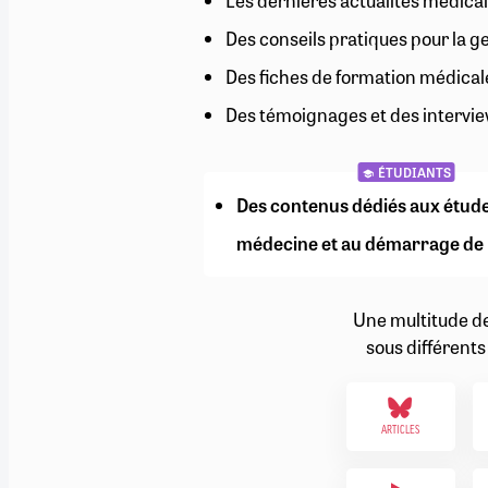
Les dernières actualités médical
RETRAITE
Des conseils pratiques pour la g
RÉMUNÉRATION
04/08/2026
0
SANTÉ NUMÉRIQUE
Des fiches de formation médical
SOCIÉTÉ
Des témoignages et des intervie
VIE CONVENTIONNELLE
TOUT VOIR
ÉTUDIANTS
Des contenus dédiés aux étud
médecine et au démarrage de 
Une multitude d
sous différents
ARTICLES