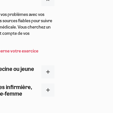
r vos problèmes avec vos
s sources fiables pour suivre
t médicale. Vous cherchez un
ent compte de vos
cerne votre exercice
ecine ou jeune
es infirmière,
ge-femme