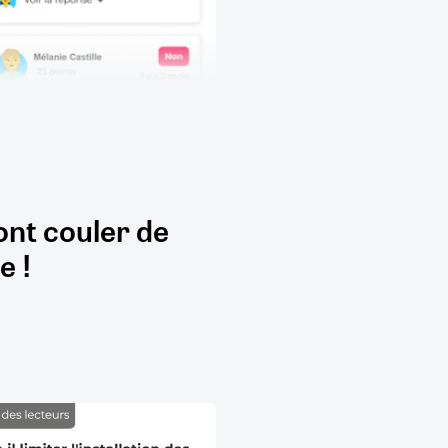
ont couler de
e !