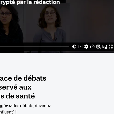
pace de débats
servé aux
s de santé
uggérez des débats, devenez
nfluent" !