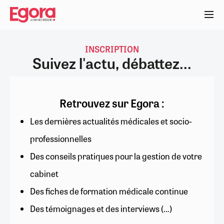
Aller
au
contenu
principal
INSCRIPTION
Suivez l'actu, débattez...
Retrouvez sur Egora :
Les dernières actualités médicales et socio-
professionnelles
Des conseils pratiques pour la gestion de votre
cabinet
Des fiches de formation médicale continue
Des témoignages et des interviews (…)