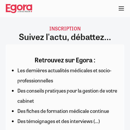
Aller
au
contenu
principal
INSCRIPTION
Suivez l'actu, débattez...
Retrouvez sur Egora :
Les dernières actualités médicales et socio-
professionnelles
Des conseils pratiques pour la gestion de votre
cabinet
Des fiches de formation médicale continue
Des témoignages et des interviews (…)