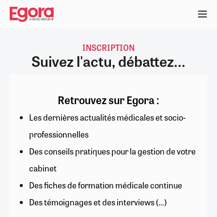
Aller
au
contenu
principal
INSCRIPTION
Suivez l'actu, débattez...
Retrouvez sur Egora :
Les dernières actualités médicales et socio-
professionnelles
Des conseils pratiques pour la gestion de votre
cabinet
Des fiches de formation médicale continue
Des témoignages et des interviews (…)