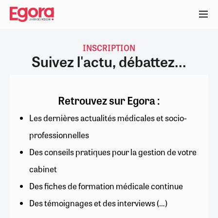
Aller
au
contenu
principal
INSCRIPTION
Suivez l'actu, débattez...
Retrouvez sur Egora :
Les dernières actualités médicales et socio-
professionnelles
Des conseils pratiques pour la gestion de votre
cabinet
Des fiches de formation médicale continue
Des témoignages et des interviews (…)