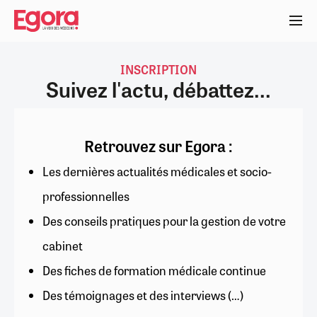
Aller
au
contenu
principal
INSCRIPTION
Suivez l'actu, débattez...
Retrouvez sur Egora :
Les dernières actualités médicales et socio-
professionnelles
Des conseils pratiques pour la gestion de votre
cabinet
Des fiches de formation médicale continue
Des témoignages et des interviews (…)