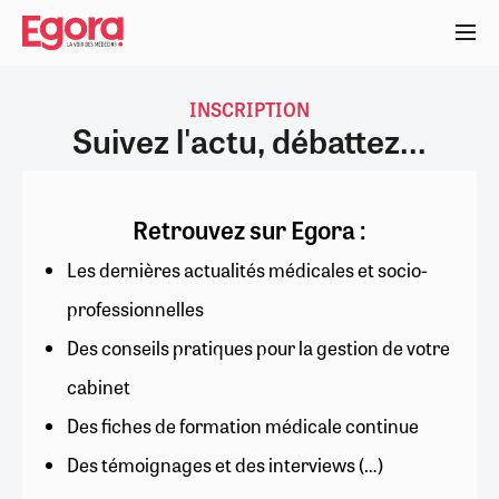
Aller
au
contenu
principal
INSCRIPTION
Suivez l'actu, débattez...
Retrouvez sur Egora :
Les dernières actualités médicales et socio-
professionnelles
Des conseils pratiques pour la gestion de votre
cabinet
Des fiches de formation médicale continue
Des témoignages et des interviews (…)