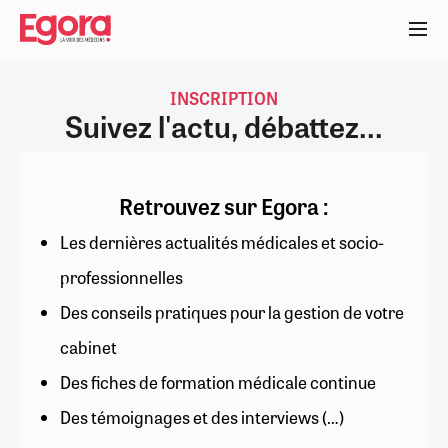
Aller
au
contenu
principal
INSCRIPTION
Suivez l'actu, débattez...
Retrouvez sur Egora :
Les dernières actualités médicales et socio-
professionnelles
Des conseils pratiques pour la gestion de votre
cabinet
Des fiches de formation médicale continue
Des témoignages et des interviews (…)