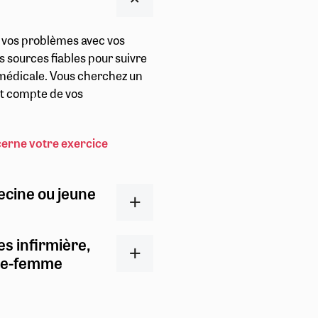
r vos problèmes avec vos
s sources fiables pour suivre
t médicale. Vous cherchez un
ent compte de vos
cerne votre exercice
ecine ou jeune
es infirmière,
ge-femme