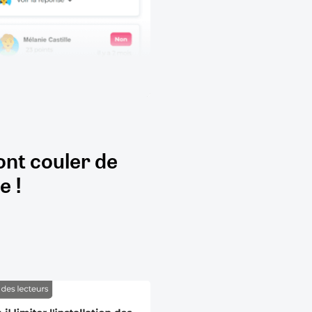
ont couler de
e !