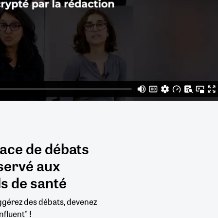
pace de débats
servé aux
s de santé
uggérez des débats, devenez
nfluent" !