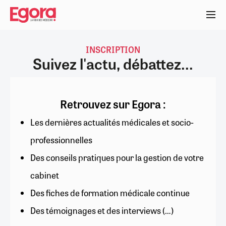
Aller
au
contenu
principal
INSCRIPTION
Suivez l'actu, débattez...
Retrouvez sur Egora :
Les dernières actualités médicales et socio-
professionnelles
Des conseils pratiques pour la gestion de votre
cabinet
Des fiches de formation médicale continue
Des témoignages et des interviews (…)