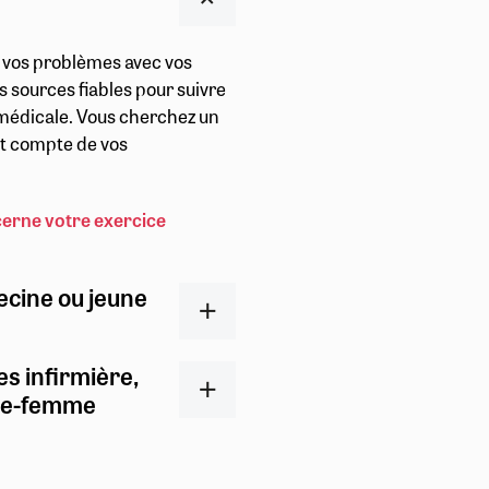
r vos problèmes avec vos
s sources fiables pour suivre
t médicale. Vous cherchez un
ent compte de vos
cerne votre exercice
ecine ou jeune
es infirmière,
ge-femme