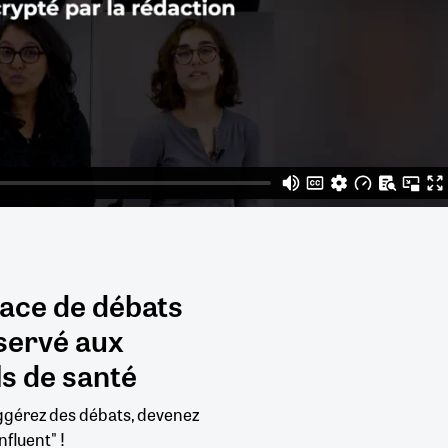
pace de débats
servé aux
s de santé
uggérez des débats, devenez
nfluent" !