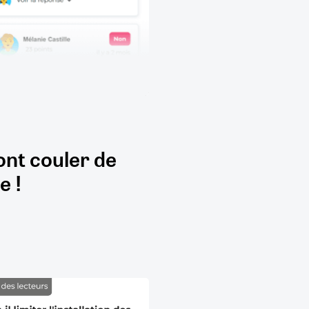
ont couler de
e !