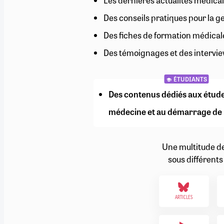
Les dernières actualités médical
RETRAITE
Des conseils pratiques pour la g
RÉMUNÉRATION
04/08/2026
0
SANTÉ NUMÉRIQUE
Des fiches de formation médical
SOCIÉTÉ
Des témoignages et des intervie
VIE CONVENTIONNELLE
TOUT VOIR
ÉTUDIANTS
Des contenus dédiés aux étud
médecine et au démarrage de 
Une multitude d
sous différents
ARTICLES